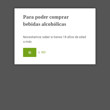
Comprar en
Para poder comprar
bebidas alcohólicas
Más categorías ›
Necesitamos saber si tienes 18 años de edad
o más
SI
o
NO
Cervezas
Quesos Nacionales